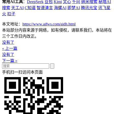
常用AI工具
：
DeepSeek
豆包
Kimi
文心
千问
纳米搜索
秘塔AI
搜索
天工AI
C知道
智谱清言
海螺AI
即梦AI
腾讯元宝
讯飞星
火
扣子
本文地址：
https://www.aifws.com/aidh.html
本站部分内容来源于网络，如有侵权，请联系我们，本站将在
三个工作日内改正。
没有了
« 上一篇
没有了
下一篇 »
手机扫一扫访问本页面